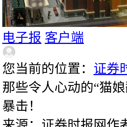
电子报
客户端
您当前的位置：
证券
那些令人心动的“猫
暴击！
来源：证券时报网
作