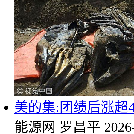
美的集:团绩后涨超4
能源网
罗昌平
2026