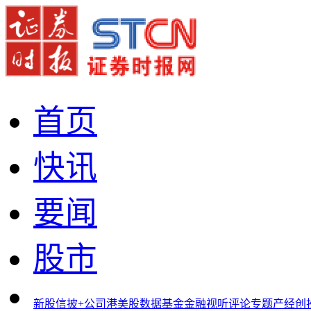
首页
快讯
要闻
股市
新股
信披+
公司
港美股
数据
基金
金融
视听
评论
专题
产经
创