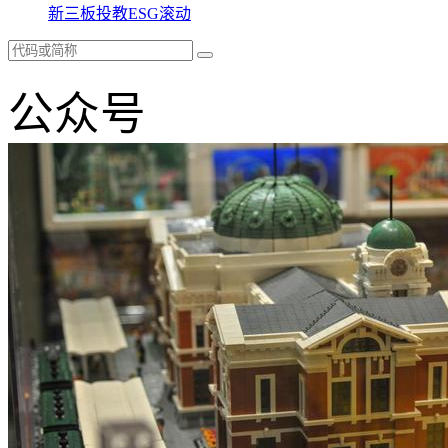
新三板
投教
ESG
滚动
公众号