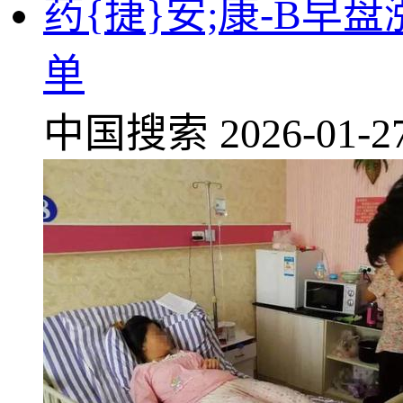
药{捷}安;康-B早
单
中国搜索
2026-01-2