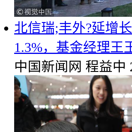
北信瑞;丰外?延增
1.3%，基金经理王
中国新闻网
程益中