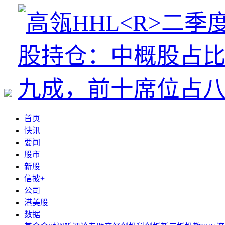
首页
快讯
要闻
股市
新股
信披+
公司
港美股
数据