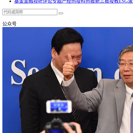
基金
金融
视听
评论
专题
产经
创投
科创板
新三板
投教
ESG
滚
公众号