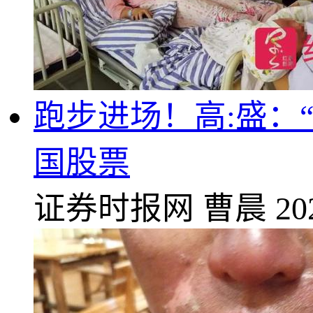
跑步进场！高:盛：
国股票
证券时报网
曹晨
20