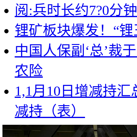
阅:兵时长约7?0
锂矿板块爆发！“锂王
中国人保副‘总’裁
农险
1,1月10日增减持
减持（表）